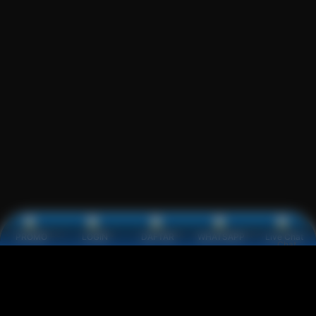
PROMO
LOGIN
DAFTAR
WHATSAPP
Live Chat
FAQ 7meter
Apa itu strategi Mix Parlay di 7meter?
Bagaimana cara tembus Mix Parlay dengan modal kecil
di 7meter?
Apakah 7meter menyediakan prediksi bola setiap hari?