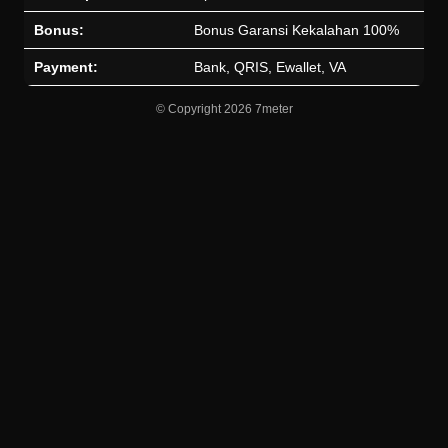
Bonus:
Bonus Garansi Kekalahan 100%
Payment:
Bank, QRIS, Ewallet, VA
© Copyright 2026
7meter